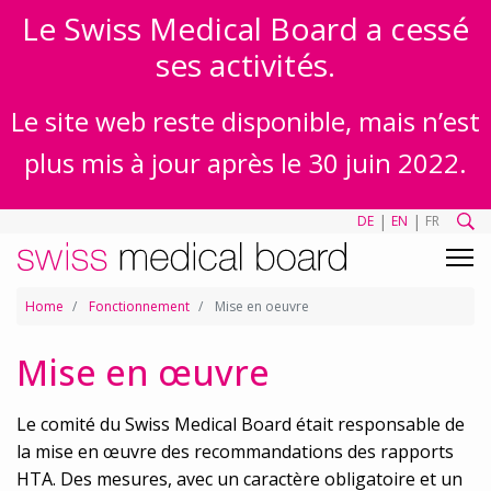
Le Swiss Medical Board a cessé
ses activités.
Le site web reste disponible, mais n’est
plus mis à jour après le 30 juin 2022.
|
|
DE
EN
FR
Home
Fonctionnement
Mise en oeuvre
Mise en œuvre
Le comité du Swiss Medical Board était responsable de
la mise en œuvre des recommandations des rapports
HTA. Des mesures, avec un caractère obligatoire et un