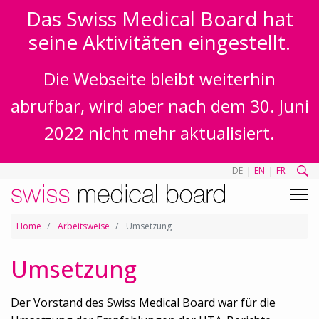
Das Swiss Medical Board hat
seine Aktivitäten eingestellt.
Die Webseite bleibt weiterhin
abrufbar, wird aber nach dem 30. Juni
2022 nicht mehr aktualisiert.
|
|
DE
EN
FR
Home
Arbeitsweise
Umsetzung
Umsetzung
Der Vorstand des Swiss Medical Board war für die