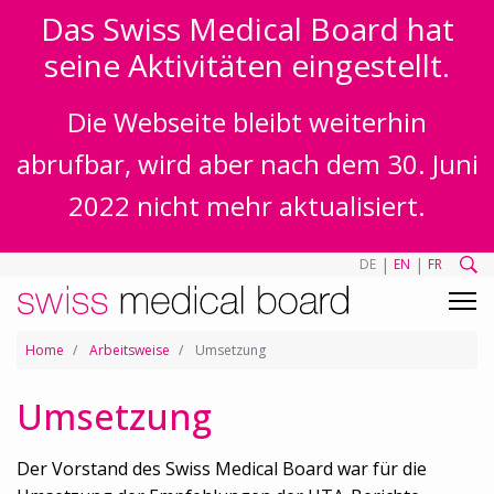
Das Swiss Medical Board hat
seine Aktivitäten eingestellt.
Die Webseite bleibt weiterhin
abrufbar, wird aber nach dem 30. Juni
2022 nicht mehr aktualisiert.
|
|
DE
EN
FR
Home
Arbeitsweise
Umsetzung
Umsetzung
Der Vorstand des Swiss Medical Board war für die