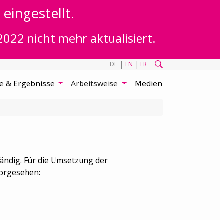
eingestellt.
2022 nicht mehr aktualisiert.
|
|
DE
EN
FR
te & Ergebnisse
Arbeitsweise
Medien
ändig. Für die Umsetzung der
vorgesehen: