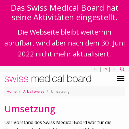
Das Swiss Medical Board hat
seine Aktivitäten eingestellt.
Die Webseite bleibt weiterhin
abrufbar, wird aber nach dem 30. Juni
2022 nicht mehr aktualisiert.
|
|
DE
EN
FR
Home
Arbeitsweise
Umsetzung
Umsetzung
Der Vorstand des Swiss Medical Board war für die