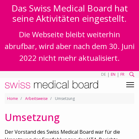
Das Swiss Medical Board hat
seine Aktivitäten eingestellt.
Die Webseite bleibt weiterhin
abrufbar, wird aber nach dem 30. Juni
2022 nicht mehr aktualisiert.
|
|
DE
EN
FR
Home
Arbeitsweise
Umsetzung
Umsetzung
Der Vorstand des Swiss Medical Board war für die