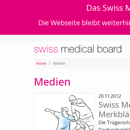
Das Swiss M
Die Webseite bleibt weiterhi
Home
Medien
Medien
20.11.2012
Swiss Me
Merkblät
Die Trägersch
Dachverband S