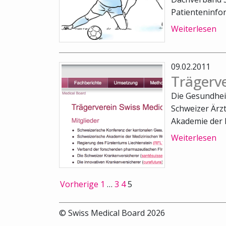
Patienteninfo
Weiterlesen
09.02.2011
Trägerv
Die Gesundhei
Schweizer Ärz
Akademie der M
Weiterlesen
Vorherige
1
…
3
4
5
© Swiss Medical Board 2026