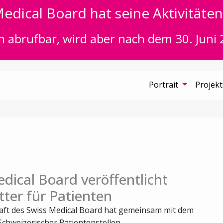
edical Board hat seine Aktivitäten 
n abrufbar, wird aber nach dem 30. Juni 
Portrait
Projek
dical Board veröffentlicht
ter für Patienten
aft des Swiss Medical Board hat gemeinsam mit dem
chweizerischer Patientenstellen