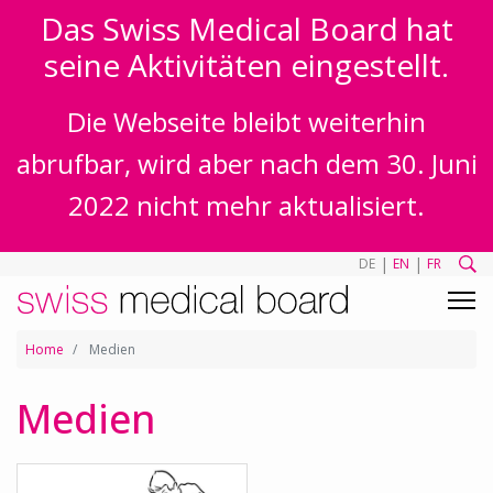
Das Swiss Medical Board hat
seine Aktivitäten eingestellt.
Die Webseite bleibt weiterhin
abrufbar, wird aber nach dem 30. Juni
2022 nicht mehr aktualisiert.
|
|
DE
EN
FR
Home
Medien
Medien