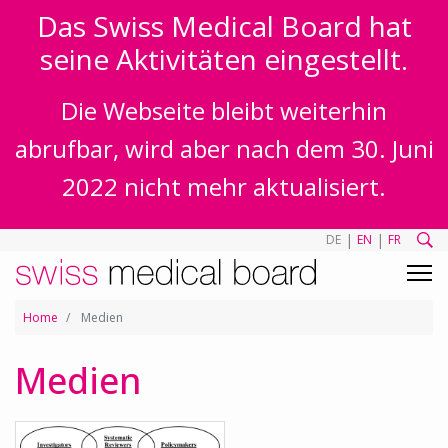
Das Swiss Medical Board hat
seine Aktivitäten eingestellt.
Die Webseite bleibt weiterhin
abrufbar, wird aber nach dem 30. Juni
2022 nicht mehr aktualisiert.
|
|
DE
EN
FR
Home
Medien
Medien