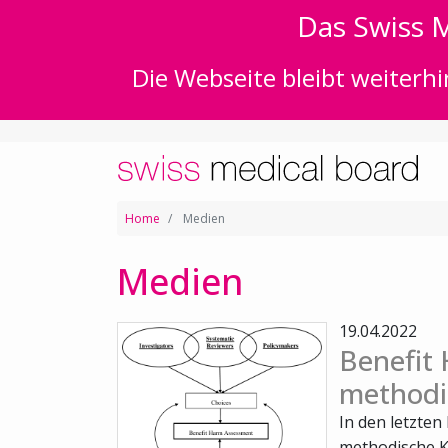
Das Swiss M
Die Webseite bleibt weiterhi
Home
Medien
Medien
19.04.2022
Benefit
methodi
In den letzten
methodische 