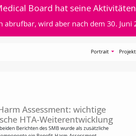
edical Board hat seine Aktivitäten 
n abrufbar, wird aber nach dem 30. Juni 
Portrait
Projek
 Harm Assessment: wichtige
sche HTA-Weiterentwicklung
 beiden Berichten des SMB wurde als zusätzliche
Komponente ein Benefit-Harm-Assessment