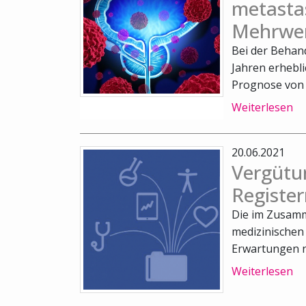
metasta
Mehrwer
Bei der Behan
Jahren erheblic
Prognose von P
Weiterlesen
20.06.2021
Vergütu
Registe
Die im Zusam
medizinischen
Erwartungen ni
Weiterlesen