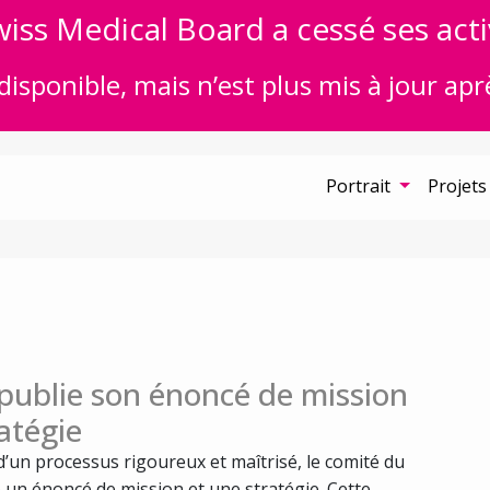
iss Medical Board a cessé ses acti
disponible, mais n’est plus mis à jour apr
Portrait
Projets
publie son énoncé de mission
ratégie
d’un processus rigoureux et maîtrisé, le comité du
un énoncé de mission et une stratégie. Cette