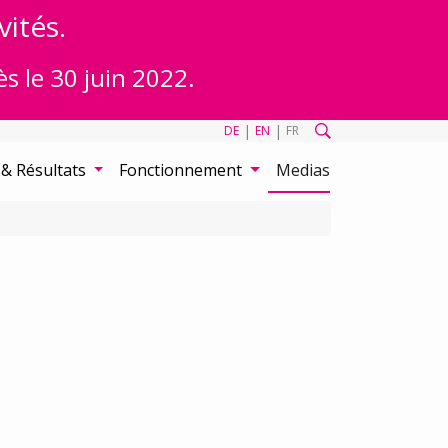
vités.
ès le 30 juin 2022.
|
|
DE
EN
FR
 & Résultats
Fonctionnement
Medias