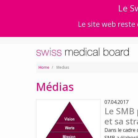
Le Sw
Le site web reste 
Home
Medias
Médias
07.04.2017
Le SMB 
et sa st
Dans le cadre 
SMB a élaboré 