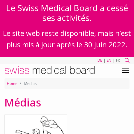
Le Swiss Medical Board a cessé
ses activités.
Le site web reste disponible, mais n’est
plus mis à jour après le 30 juin 2022.
|
|
DE
EN
FR
Home
Medias
Médias