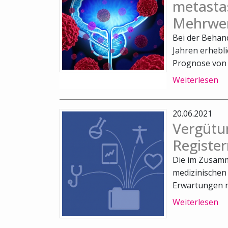
metasta
Mehrwer
Bei der Behan
Jahren erheblic
Prognose von P
Weiterlesen
20.06.2021
Vergütu
Registe
Die im Zusam
medizinischen
Erwartungen ni
Weiterlesen