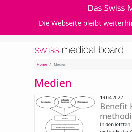
Das Swiss M
Die Webseite bleibt weiterhi
Home
Medien
Medien
19.04.2022
Benefit
methodi
In den letzten
methodische 