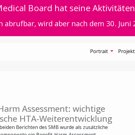
edical Board hat seine Aktivitäten 
n abrufbar, wird aber nach dem 30. Juni 
Portrait
Projek
 Harm Assessment: wichtige
sche HTA-Weiterentwicklung
 beiden Berichten des SMB wurde als zusätzliche
Komponente ein Benefit-Harm-Assessment