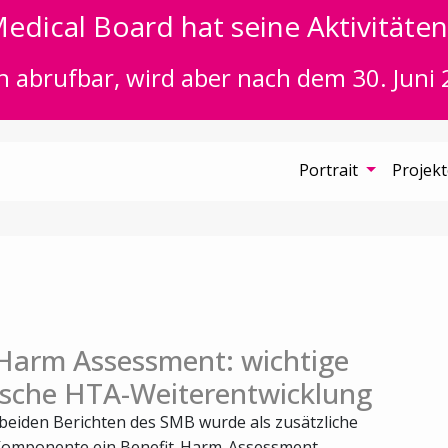
edical Board hat seine Aktivitäten 
n abrufbar, wird aber nach dem 30. Juni 
Portrait
Projek
 Harm Assessment: wichtige
sche HTA-Weiterentwicklung
 beiden Berichten des SMB wurde als zusätzliche
Komponente ein Benefit-Harm-Assessment