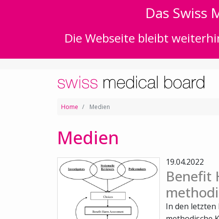
Das Swiss M
Die Webseite bleibt weiterhi
Home
Medien
Medien
19.04.2022
Benefit
methodi
In den letzten
methodische 