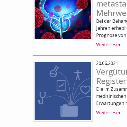
metasta
Mehrwer
Bei der Behan
Jahren erheblic
Prognose von P
Weiterlesen
20.06.2021
Vergütu
Registe
Die im Zusam
medizinischen
Erwartungen ni
Weiterlesen