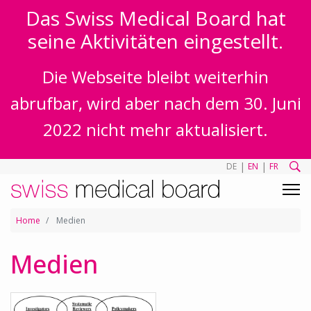
Das Swiss Medical Board hat
seine Aktivitäten eingestellt.
Die Webseite bleibt weiterhin
abrufbar, wird aber nach dem 30. Juni
2022 nicht mehr aktualisiert.
|
|
DE
EN
FR
Home
Medien
Medien