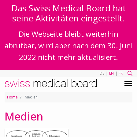
Das Swiss Medical Board hat
seine Aktivitäten eingestellt.
Die Webseite bleibt weiterhin
abrufbar, wird aber nach dem 30. Juni
2022 nicht mehr aktualisiert.
|
|
DE
EN
FR
Home
Medien
Medien