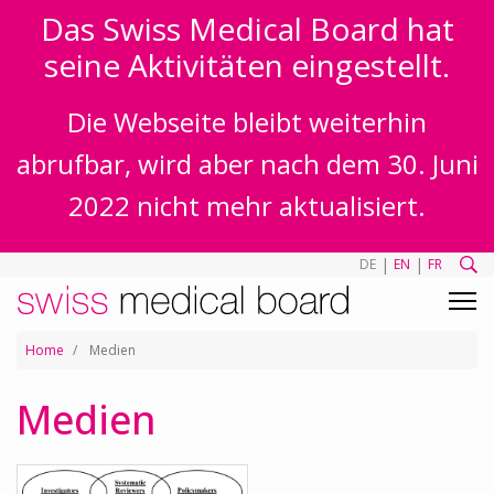
Das Swiss Medical Board hat
seine Aktivitäten eingestellt.
Die Webseite bleibt weiterhin
abrufbar, wird aber nach dem 30. Juni
2022 nicht mehr aktualisiert.
|
|
DE
EN
FR
Home
Medien
Medien