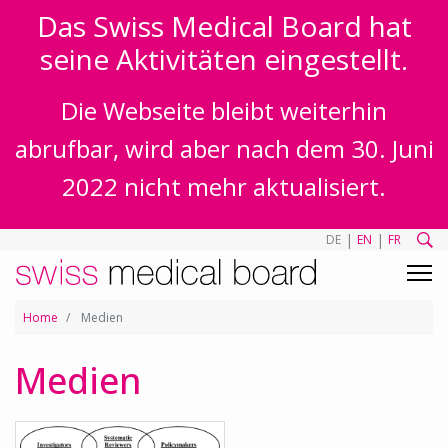
Das Swiss Medical Board hat
seine Aktivitäten eingestellt.
Die Webseite bleibt weiterhin
abrufbar, wird aber nach dem 30. Juni
2022 nicht mehr aktualisiert.
|
|
DE
EN
FR
Home
Medien
Medien