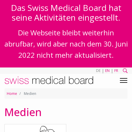
Das Swiss Medical Board hat
seine Aktivitäten eingestellt.
Die Webseite bleibt weiterhin
abrufbar, wird aber nach dem 30. Juni
2022 nicht mehr aktualisiert.
|
|
DE
EN
FR
Home
Medien
Medien