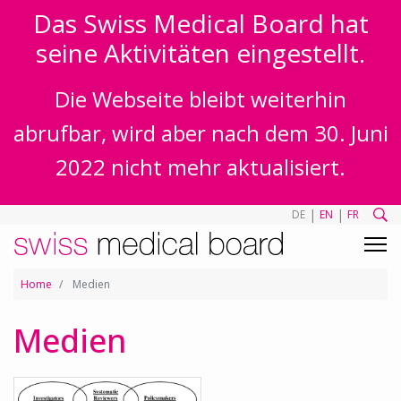
Das Swiss Medical Board hat
seine Aktivitäten eingestellt.
Die Webseite bleibt weiterhin
abrufbar, wird aber nach dem 30. Juni
2022 nicht mehr aktualisiert.
|
|
DE
EN
FR
Home
Medien
Medien