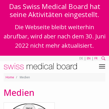
Das Swiss Medical Board hat
seine Aktivitäten eingestellt.
Die Webseite bleibt weiterhin
abrufbar, wird aber nach dem 30. Juni
2022 nicht mehr aktualisiert.
|
|
DE
EN
FR
Home
Medien
Medien