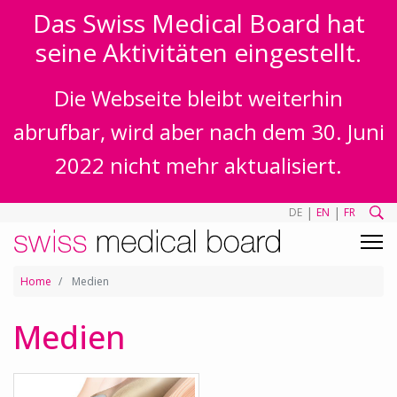
Das Swiss Medical Board hat
seine Aktivitäten eingestellt.
Die Webseite bleibt weiterhin
abrufbar, wird aber nach dem 30. Juni
2022 nicht mehr aktualisiert.
|
|
DE
EN
FR
Home
Medien
Medien