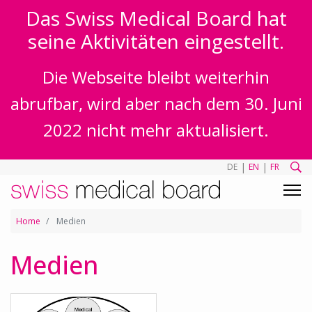
Das Swiss Medical Board hat
seine Aktivitäten eingestellt.
Die Webseite bleibt weiterhin
abrufbar, wird aber nach dem 30. Juni
2022 nicht mehr aktualisiert.
|
|
DE
EN
FR
Home
Medien
Medien