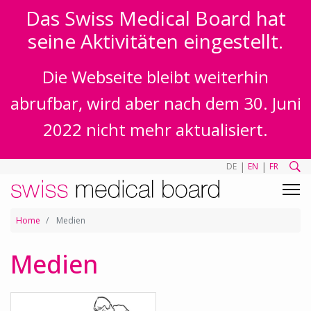
Das Swiss Medical Board hat
seine Aktivitäten eingestellt.
Die Webseite bleibt weiterhin
abrufbar, wird aber nach dem 30. Juni
2022 nicht mehr aktualisiert.
|
|
DE
EN
FR
Home
Medien
Medien