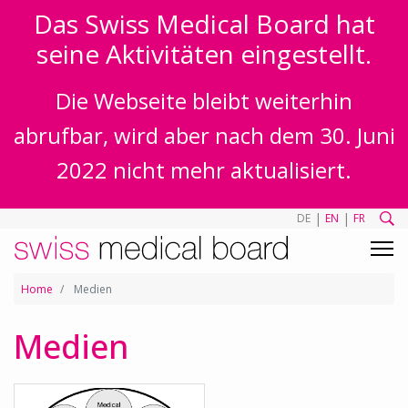
Das Swiss Medical Board hat
seine Aktivitäten eingestellt.
Die Webseite bleibt weiterhin
abrufbar, wird aber nach dem 30. Juni
2022 nicht mehr aktualisiert.
|
|
DE
EN
FR
Home
Medien
Medien