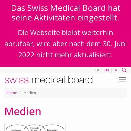
Das Swiss Medical Board hat
seine Aktivitäten eingestellt.
Die Webseite bleibt weiterhin
abrufbar, wird aber nach dem 30. Juni
2022 nicht mehr aktualisiert.
|
|
DE
EN
FR
Home
Medien
Medien