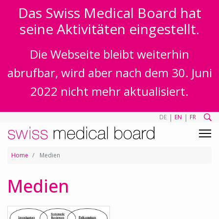
Das Swiss Medical Board hat
seine Aktivitäten eingestellt.
Die Webseite bleibt weiterhin
abrufbar, wird aber nach dem 30. Juni
2022 nicht mehr aktualisiert.
|
|
DE
EN
FR
Home
Medien
Medien