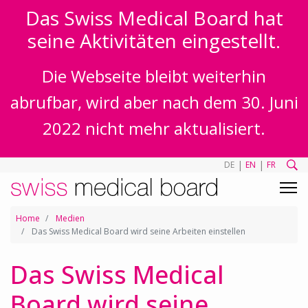
Das Swiss Medical Board hat
seine Aktivitäten eingestellt.
Die Webseite bleibt weiterhin
abrufbar, wird aber nach dem 30. Juni
2022 nicht mehr aktualisiert.
|
|
DE
EN
FR
Home
Medien
Das Swiss Medical Board wird seine Arbeiten einstellen
Das Swiss Medical
Board wird seine