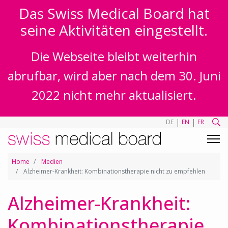
Das Swiss Medical Board hat
seine Aktivitäten eingestellt.
Die Webseite bleibt weiterhin
abrufbar, wird aber nach dem 30. Juni
2022 nicht mehr aktualisiert.
|
|
DE
EN
FR
Home
Medien
Alzheimer-Krankheit: Kombinationstherapie nicht zu empfehlen
Alzheimer-Krankheit:
Kombinationstherapie