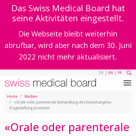
Das Swiss Medical Board hat
seine Aktivitäten eingestellt.
Die Webseite bleibt weiterhin
abrufbar, wird aber nach dem 30. Juni
2022 nicht mehr aktualisiert.
|
|
DE
EN
FR
Home
Medien
«Orale oder parenterale Behandlung des Eisenmangels»:
Fragestellung präzisiert
«Orale oder parenterale