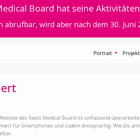
edical Board hat seine Aktivitäten 
n abrufbar, wird aber nach dem 30. Juni 
Portrait
Projek
ert
Website des Swiss Medical Board ist umfassend überarbeitet
miert für Smartphones und zudem dreisprachig. Wie bis anhi
fbar.