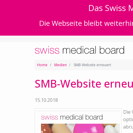
Das Swiss M
Die Webseite bleibt weiterhi
Home
Medien
SMB-Website erneuert
SMB-Website erneu
15.10.2018
Die 
opti
abru