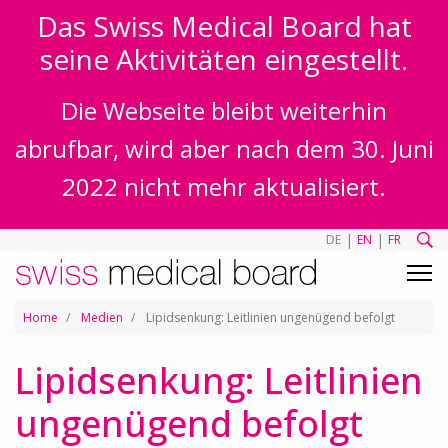
Das Swiss Medical Board hat
seine Aktivitäten eingestellt.
Die Webseite bleibt weiterhin
abrufbar, wird aber nach dem 30. Juni
2022 nicht mehr aktualisiert.
|
|
DE
EN
FR
Home
Medien
Lipidsenkung: Leitlinien ungenügend befolgt
Lipidsenkung: Leitlinien
ungenügend befolgt