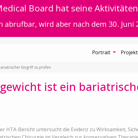
edical Board hat seine Aktivitäten 
n abrufbar, wird aber nach dem 30. Juni 
Portrait
Projek
riatrischer Eingriff zu prüfen
wicht ist ein bariatrische
er HTA-Bericht untersucht die Evidenz zu Wirksamkeit, Sic
atrischen Chirurgie im Vergleich zur konservativen Therap