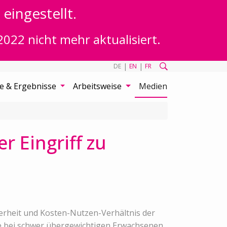
eingestellt.
2022 nicht mehr aktualisiert.
|
|
DE
EN
FR
te & Ergebnisse
Arbeitsweise
Medien
r Eingriff zu
herheit und Kosten-Nutzen-Verhältnis der
ie bei schwer übergewichtigen Erwachsenen