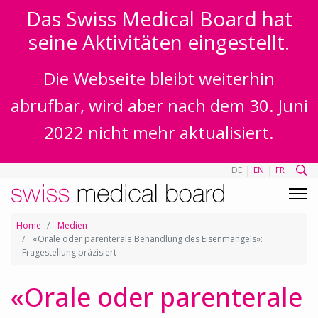
Das Swiss Medical Board hat
seine Aktivitäten eingestellt.
Die Webseite bleibt weiterhin
abrufbar, wird aber nach dem 30. Juni
2022 nicht mehr aktualisiert.
|
|
DE
EN
FR
Home
Medien
«Orale oder parenterale Behandlung des Eisenmangels»:
Fragestellung präzisiert
«Orale oder parenterale