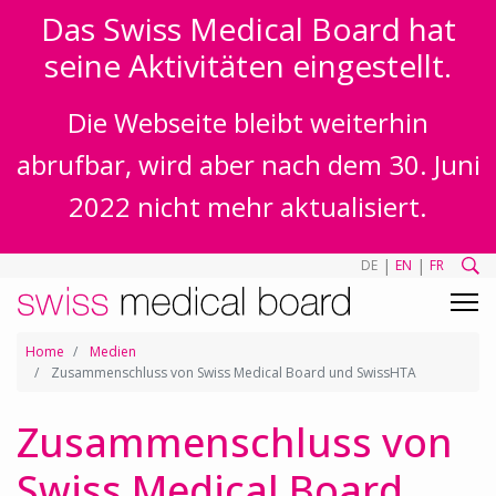
Das Swiss Medical Board hat
seine Aktivitäten eingestellt.
Die Webseite bleibt weiterhin
abrufbar, wird aber nach dem 30. Juni
2022 nicht mehr aktualisiert.
|
|
DE
EN
FR
Home
Medien
Zusammenschluss von Swiss Medical Board und SwissHTA
Zusammenschluss von
Swiss Medical Board