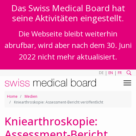
Das Swiss Medical Board hat
seine Aktivitäten eingestellt.
Die Webseite bleibt weiterhin
abrufbar, wird aber nach dem 30. Juni
2022 nicht mehr aktualisiert.
|
|
DE
EN
FR
Home
Medien
Kniearthroskopie: Assessment-Bericht veröffentlicht
Kniearthroskopie:
Assessment-Bericht