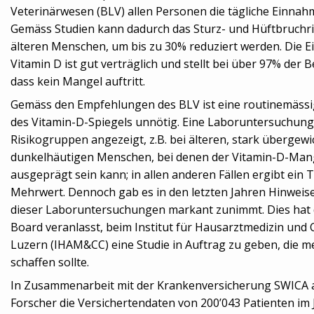
Veterinärwesen (BLV) allen Personen die tägliche Einnah
Gemäss Studien kann dadurch das Sturz- und Hüftbruchris
älteren Menschen, um bis zu 30% reduziert werden. Die 
Vitamin D ist gut verträglich und stellt bei über 97% der 
dass kein Mangel auftritt.
Gemäss den Empfehlungen des BLV ist eine routinemäs
des Vitamin-D-Spiegels unnötig. Eine Laboruntersuchung is
Risikogruppen angezeigt, z.B. bei älteren, stark übergew
dunkelhäutigen Menschen, bei denen der Vitamin-D-Mang
ausgeprägt sein kann; in allen anderen Fällen ergibt ein 
Mehrwert. Dennoch gab es in den letzten Jahren Hinweise,
dieser Laboruntersuchungen markant zunimmt. Dies hat 
Board veranlasst, beim Institut für Hausarztmedizin un
Luzern (IHAM&CC) eine Studie in Auftrag zu geben, die me
schaffen sollte.
In Zusammenarbeit mit der Krankenversicherung SWICA a
Forscher die Versichertendaten von 200’043 Patienten im