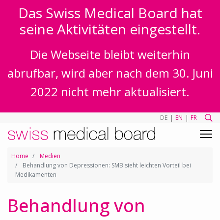
Das Swiss Medical Board hat
seine Aktivitäten eingestellt.
Die Webseite bleibt weiterhin
abrufbar, wird aber nach dem 30. Juni
2022 nicht mehr aktualisiert.
|
|
DE
EN
FR
Home
Medien
Behandlung von Depressionen: SMB sieht leichten Vorteil bei
Medikamenten
Behandlung von