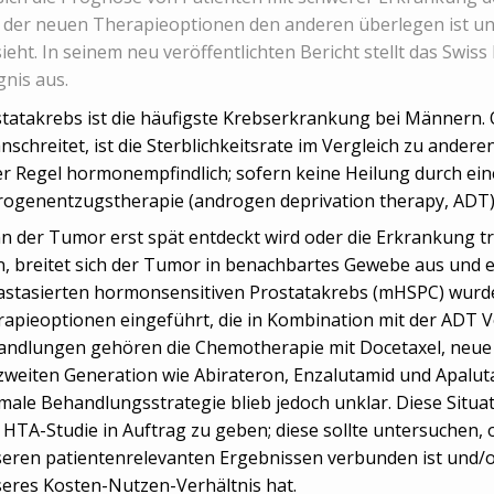
 der neuen Therapieoptionen den anderen überlegen ist un
ieht. In seinem neu veröffentlichten Bericht stellt das Swiss
nis aus.
tatakrebs ist die häufigste Krebserkrankung bei Männern.
nschreitet, ist die Sterblichkeitsrate im Vergleich zu andere
er Regel hormonempfindlich; sofern keine Heilung durch eine 
ogenentzugstherapie (androgen deprivation therapy, ADT
 der Tumor erst spät entdeckt wird oder die Erkrankung t
, breitet sich der Tumor in benachbartes Gewebe aus und e
stasierten hormonsensitiven Prostatakrebs (mHSPC) wurde
apieoptionen eingeführt, die in Kombination mit der ADT Vo
andlungen gehören die Chemotherapie mit Docetaxel, neue
zweiten Generation wie Abirateron, Enzalutamid und Apaluta
male Behandlungsstrategie blieb jedoch unklar. Diese Situat
 HTA-Studie in Auftrag zu geben; diese sollte untersuchen,
eren patientenrelevanten Ergebnissen verbunden ist und/od
eres Kosten-Nutzen-Verhältnis hat.