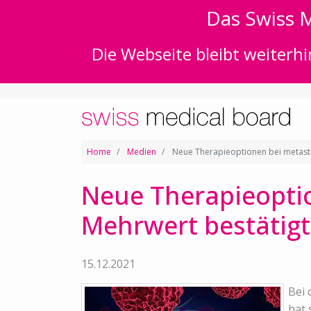
Das Swiss M
Die Webseite bleibt weiterhi
Home
Medien
Neue Therapieoptionen bei metasta
Neue Therapieoptio
Mehrwert bestätigt
15.12.2021
Bei 
hat 