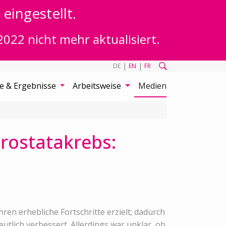
eingestellt.
2022 nicht mehr aktualisiert.
|
|
DE
EN
FR
te & Ergebnisse
Arbeitsweise
Medien
rostatakrebs:
en erhebliche Fortschritte erzielt; dadurch
tlich verbessert. Allerdings war unklar, ob