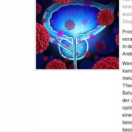
eine
auss
Zeug
Pros
vora
in d
Andr
Wenn
kann
meta
Ther
Beh
der 
opti
eine
bess
bess