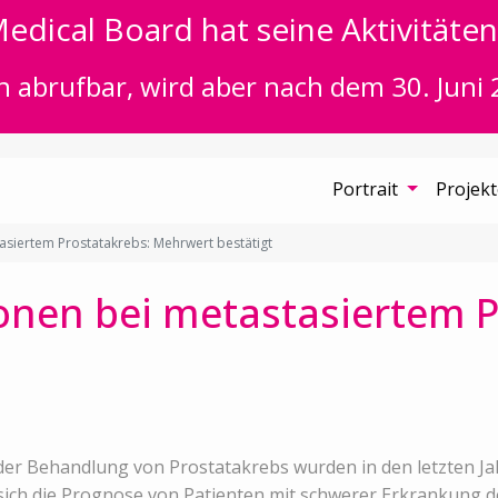
edical Board hat seine Aktivitäten 
n abrufbar, wird aber nach dem 30. Juni 
Portrait
Projek
siertem Prostatakrebs: Mehrwert bestätigt
nen bei metastasiertem P
der Behandlung von Prostatakrebs wurden in den letzten Jahr
sich die Prognose von Patienten mit schwerer Erkrankung deu