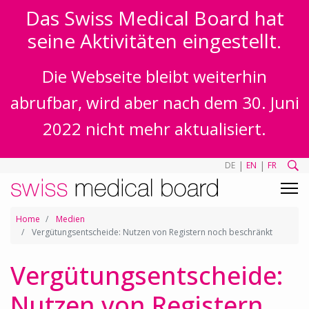
Das Swiss Medical Board hat
seine Aktivitäten eingestellt.
Die Webseite bleibt weiterhin
abrufbar, wird aber nach dem 30. Juni
2022 nicht mehr aktualisiert.
|
|
DE
EN
FR
Home
Medien
Vergütungsentscheide: Nutzen von Registern noch beschränkt
Vergütungsentscheide:
Nutzen von Registern