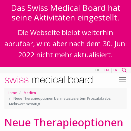
Das Swiss Medical Board hat
seine Aktivitäten eingestellt.
Die Webseite bleibt weiterhin
abrufbar, wird aber nach dem 30. Juni
2022 nicht mehr aktualisiert.
|
|
DE
EN
FR
Home
Medien
Neue Therapieoptionen bei metastasiertem Prostatakrebs:
Mehrwert bestätigt
Neue Therapieoptionen