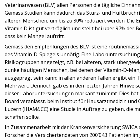
Veterinärwesen (BLV) allen Personen die tägliche Einnah
Gemäss Studien kann dadurch das Sturz- und Hüftbruchris
älteren Menschen, um bis zu 30% reduziert werden. Die 
Vitamin D ist gut verträglich und stellt bei über 97% der 
dass kein Mangel auftritt.
Gemäss den Empfehlungen des BLV ist eine routinemäs
des Vitamin-D-Spiegels unnötig. Eine Laboruntersuchung is
Risikogruppen angezeigt, z.B. bei älteren, stark übergew
dunkelhäutigen Menschen, bei denen der Vitamin-D-Mang
ausgeprägt sein kann; in allen anderen Fällen ergibt ein 
Mehrwert. Dennoch gab es in den letzten Jahren Hinweise,
dieser Laboruntersuchungen markant zunimmt. Dies hat 
Board veranlasst, beim Institut für Hausarztmedizin un
Luzern (IHAM&CC) eine Studie in Auftrag zu geben, die me
schaffen sollte.
In Zusammenarbeit mit der Krankenversicherung SWICA a
Forscher die Versichertendaten von 200’043 Patienten im