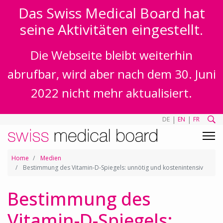
Das Swiss Medical Board hat
seine Aktivitäten eingestellt.
Die Webseite bleibt weiterhin
abrufbar, wird aber nach dem 30. Juni
2022 nicht mehr aktualisiert.
|
|
DE
EN
FR
Home
Medien
Bestimmung des Vitamin-D-Spiegels: unnötig und kostenintensiv
Bestimmung des
Vitamin-D-Spiegels: