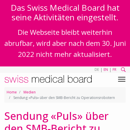
Das Swiss Medical Board hat
seine Aktivitäten eingestellt.
Die Webseite bleibt weiterhin
abrufbar, wird aber nach dem 30. Juni
2022 nicht mehr aktualisiert.
|
|
DE
EN
FR
Home
Medien
Sendung «Puls» über den SMB-Bericht zu Operationsrobotern
Sendung «Puls» über
den SMB-Bericht zu