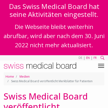
Das Swiss Medical Board hat
seine Aktivitäten eingestellt.
Die Webseite bleibt weiterhin
abrufbar, wird aber nach dem 30. Juni
2022 nicht mehr aktualisiert.
|
|
DE
EN
FR
Home
Medien
Swiss Medical Board veröffentlicht Merkblätter für Patienten
Swiss Medical Board
veröffentlicht