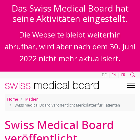
Das Swiss Medical Board hat
seine Aktivitäten eingestellt.
Die Webseite bleibt weiterhin
abrufbar, wird aber nach dem 30. Juni
2022 nicht mehr aktualisiert.
|
|
DE
EN
FR
Home
Medien
Swiss Medical Board veröffentlicht Merkblätter für Patienten
Swiss Medical Board
veröffentlicht