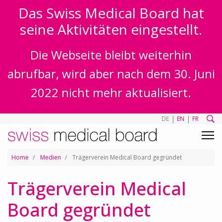
Das Swiss Medical Board hat
seine Aktivitäten eingestellt.
Die Webseite bleibt weiterhin
abrufbar, wird aber nach dem 30. Juni
2022 nicht mehr aktualisiert.
|
|
DE
EN
FR
Home
Medien
Trägerverein Medical Board gegründet
Trägerverein Medical
Board gegründet