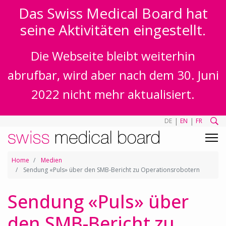
Das Swiss Medical Board hat
seine Aktivitäten eingestellt.
Die Webseite bleibt weiterhin
abrufbar, wird aber nach dem 30. Juni
2022 nicht mehr aktualisiert.
|
|
DE
EN
FR
Home
Medien
Sendung «Puls» über den SMB-Bericht zu Operationsrobotern
Sendung «Puls» über
den SMB-Bericht zu