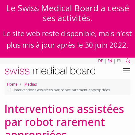
Le Swiss Medical Board a cessé
ses activités.
Le site web reste disponible, mais n’est
plus mis à jour après le 30 juin 2022.
|
|
DE
EN
FR
Home
Medias
Interventions assistées par robot rarement appropriées
Interventions assistées
par robot rarement
appropriées