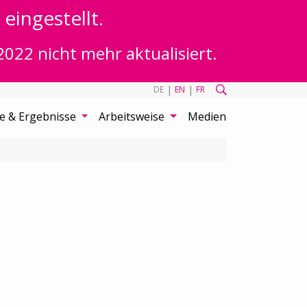
eingestellt.
2022 nicht mehr aktualisiert.
|
|
DE
EN
FR
te & Ergebnisse
Arbeitsweise
Medien