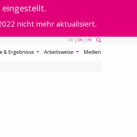
eingestellt.
2022 nicht mehr aktualisiert.
|
|
DE
EN
FR
te & Ergebnisse
Arbeitsweise
Medien